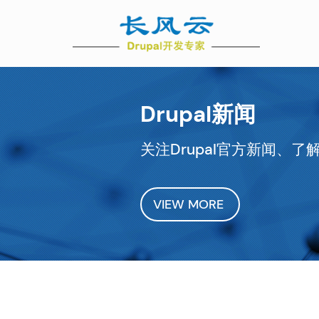
Skip
Ma
to
main
nav
content
Drupal新闻
关注Drupal官方新闻、了解
VIEW MORE