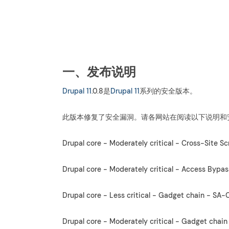
一、发布说明
Drupal 11
.0.8是
Drupal 11
系列的安全版本。
此版本修复了安全漏洞。请各网站在阅读以下说明和
Drupal core - Moderately critical - Cross-Site
Drupal core - Moderately critical - Access By
Drupal core - Less critical - Gadget chain - 
Drupal core - Moderately critical - Gadget ch