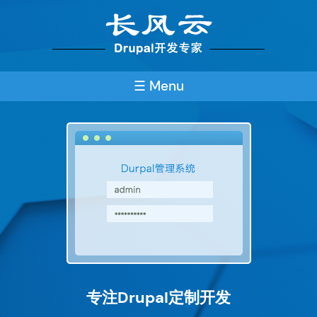
Skip
to
main
content
☰ Menu
专注Drupal定制开发