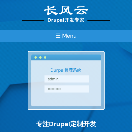
Skip
to
main
content
☰ Menu
专注Drupal定制开发