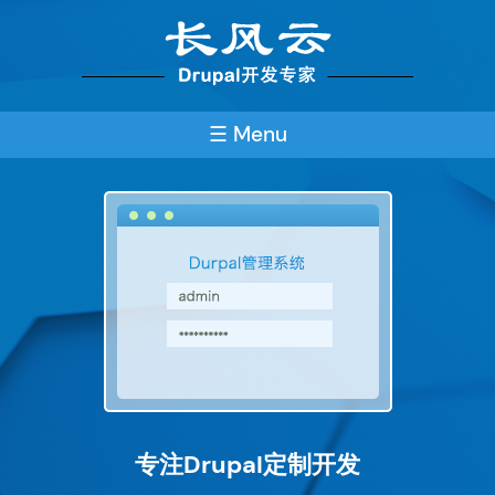
Skip
to
main
content
☰ Menu
专注Drupal定制开发